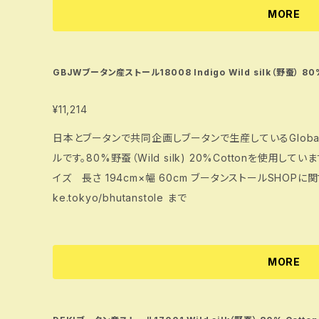
MORE
GBJWブータン産ストール18008 Indigo Wild silk（野蚕） 80%
¥11,214
日本とブータンで共同企画しブータンで生産しているGlobal Bhu
ルです。80%野蚕（Wild silk) 20%Cottonを使用して
イズ 長さ 194cm×幅 60cm ブータンストールSHOPに関する詳細は https://www.bhutanmatsuta
ke.tokyo/bhutanstole まで
MORE