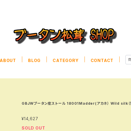
ABOUT
BLOG
CATEGORY
CONTACT
GBJWブータン産ストール 18001Madder(アカネ） Wild silk（
¥14,627
SOLD OUT