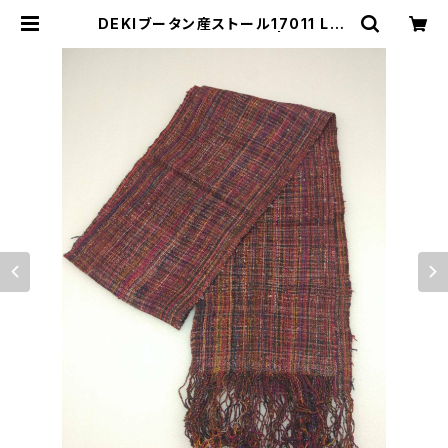
DEKIブータン産ストール17011 Lac
Wild silk（野蚕） 100% | ブータン
松茸SHOP BASE店