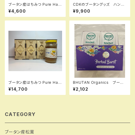
ブータン産はちみつ Pure Hap
CDKのブータングッズ ハンド
py Honey ホワイトクローバー
バッグ2
¥4,600
¥9,900
275g 1瓶
ブータン産はちみつ Pure Hap
BHUTAN Organics ブータ
py Honey ホワイトクローバー
ン産ハーブティー Herbal Burs
¥14,700
¥2,102
275g 4瓶セット
t 14パック
CATEGORY
ブータン産松茸