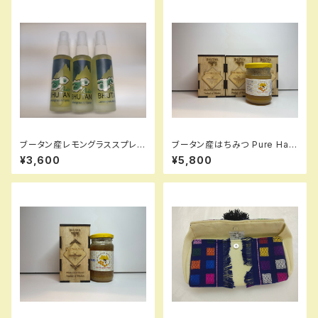
ブータン産レモングラススプレー
ブータン産はちみつ Pure Hap
3本セット
py Honey Buckwheat （ピン
¥3,600
¥5,800
クのそばの花）100g 3瓶 セット