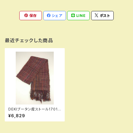
保存
シェア
LINE
ポスト
最近チェックした商品
DEKIブータン産ストール17011
Lac Wild silk（野蚕） 100%
¥6,829