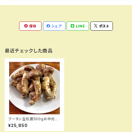
保存
シェア
LINE
ポスト
最近チェックした商品
ブータン生松茸500gお中元セ
ット
¥25,850