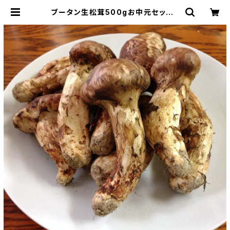
ブータン生松茸500gお中元セット |
ブータン松茸SHOP BASE店