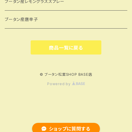
GBJW
ブータン産レモングラススプレー
Dekiオリジナル
ブータン産唐辛子
商品一覧に戻る
© ブータン松茸SHOP BASE店
Powered by
ショップに質問する