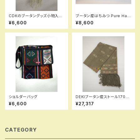
CDKのブータングッズ小物入れ
ブータン産はちみつ Pure Hap
1
py Honey セット （ホワイトク
¥6,600
¥8,600
ローバー ＆ピンクのそばの花）
275g 各1瓶セット
ショルダーバッグ
DEKIブータン産ストール17004
Wild silk（野蚕） 80% Cotton
¥6,600
¥27,317
20%
CATEGORY