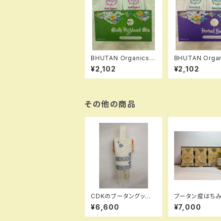
BHUTAN Organics
BHUTAN Org
ブータン産ハーブティー
ブータン産ハー
¥2,102
¥2,102
Minty Highland Mix
Herbal Burst 
14パック
ク
その他の商品
CDKのブータングッズ
ブータン産はちみ
小物入れ1
re Happy Hon
¥6,600
¥7,000
CKWHEAT （
そばの花）100g