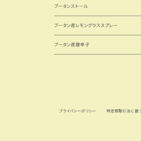
ブータンストール
GBJW
ブータン産レモングラススプレー
Dekiオリジナル
ブータン産唐辛子
プライバシーポリシー
特定商取引法に基