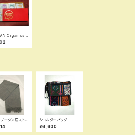
AN Organics
ン産ハーブティー
02
Wブータン産スト
ショルダーバッグ
008 Indigo Wi
214
¥6,600
lk（野蚕） 80% C
 20%