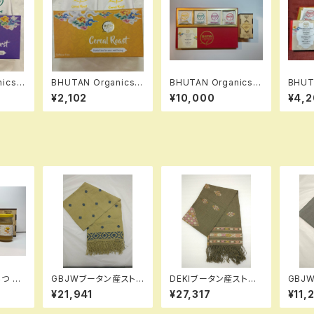
anics
BHUTAN Organics
BHUTAN Organics
BHUT
ブティー
ブータン産ハーブティー
ブータン産ハーブティー
ブータ
¥2,102
¥10,000
¥4,2
14パッ
Cereal Roast 14パッ
＆Pure Happy Hone
セット
ク
y ホワイトクローバーは
ちみつ 275g セット
つ Pu
GBJWブータン産スト
DEKIブータン産ストー
GBJ
ey BU
ール18007 Indigo Wi
ル17003 Wild silk（野
ール18
¥21,941
¥27,317
¥11,
ピンクの
ld silk（野蚕） 80% C
蚕） 80% Cotton 2
ld si
 4瓶セ
otton 20%
0%
otton