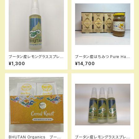
ブータン産レモングラススプレー
ブータン産はちみつ Pure Hap
１本
py Honey ホワイトクローバー
¥1,300
¥14,700
275g 4瓶セット
BHUTAN Organics ブータ
ブータン産レモングラススプレー