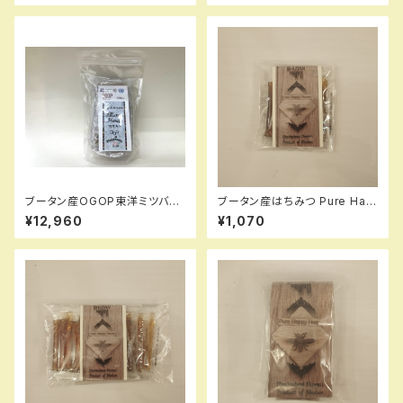
ブータン産OGOP東洋ミツバチ
ブータン産はちみつ Pure Hap
はちみつスティック １００
py Honey BUCKWHEAT（ピ
¥12,960
¥1,070
ンクのそばの花）スティック10