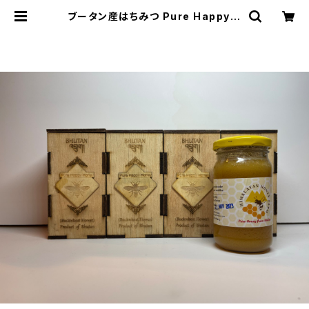
ブータン産はちみつ Pure Happy H
oney Buckwheat （ピンクのそば
の花）275g4瓶 セット | ブータン松
茸SHOP BASE店