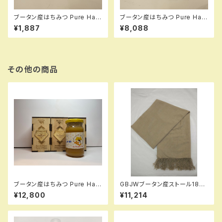
ブータン産はちみつ Pure Hap
ブータン産はちみつ Pure Hap
py Honey BUCKWHEAT（ピ
py Honey BUCKWHEAT（ピ
¥1,887
¥8,088
ンクのそばの花）スティック20
ンクのそばの花）スティック100
その他の商品
ブータン産はちみつ Pure Hap
GBJWブータン産ストール1800
py Honey Buckwheat （ピン
5 Lac Wild silk（野蚕） 80%
¥12,800
¥11,214
クのそばの花）275g3瓶 セット
Cotton20%