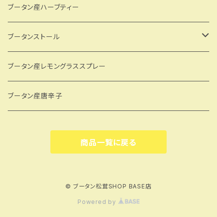
ブータン産ハーブティー
ブータンストール
GBJW
ブータン産レモングラススプレー
Dekiオリジナル
ブータン産唐辛子
商品一覧に戻る
© ブータン松茸SHOP BASE店
Powered by