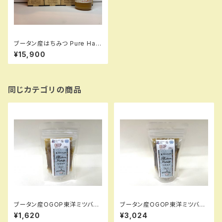
ブータン産はちみつ Pure Hap
py Honey Buckwheat （ピン
¥15,900
クのそばの花）275g4瓶 セット
同じカテゴリの商品
ブータン産OGOP東洋ミツバチ
ブータン産OGOP東洋ミツバチ
はちみつスティック １０
はちみつスティック ２０
¥1,620
¥3,024