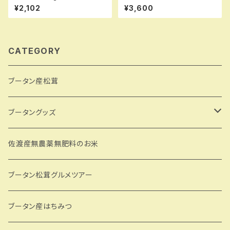
ン産ハーブティー Cereal Roa
3本セット
¥2,102
¥3,600
st 14パック
CATEGORY
ブータン産松茸
ブータングッズ
CDKのブータングッズ
佐渡産無農薬無肥料のお米
ブータン松茸グルメツアー
ブータン産はちみつ